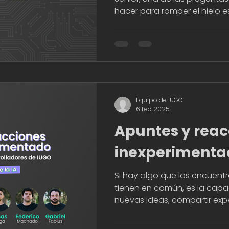
hacer para romper el hielo es:
Equipo de IUGO
6 feb 2025
Apuntes y reac
inexperimenta
una charla de 
Si hay algo que los encuentr
tienen en común, es la cap
desarrolladore
nuevas ideas, compartir expe
ante el desafío 