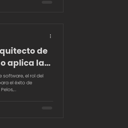
quitecto de
o aplica la
a Gonzalo
 software, el rol del
ara el éxito de
elos,...