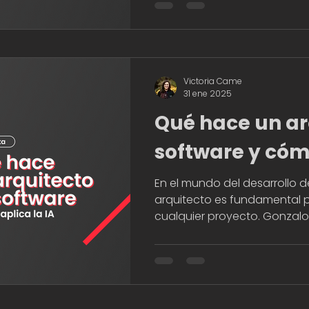
Victoria Came
31 ene 2025
Qué hace un ar
software y cóm
IA: entrevista 
En el mundo del desarrollo de
arquitecto es fundamental p
Pelos, de IUGO
cualquier proyecto. Gonzalo P