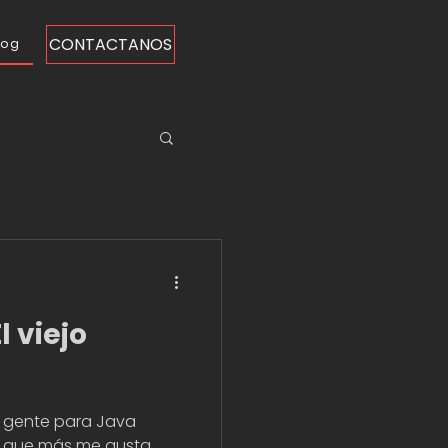
CONTACTANOS
log
l viejo
 gente para Java
as que más me gusta