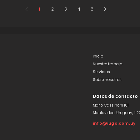
1
2
3
4
5
Inicio
Nuestro trabajo
Servicios
Sobre nosotros
Datos de contacto
Mario Cassinoni 1011
Montevideo, Uruguay, 11.2
info@iugo.com.uy