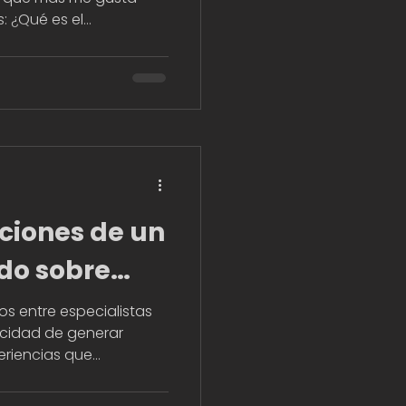
 ¿Qué es el...
ciones de un
do sobre
6
os entre especialistas
acidad de generar
s de IUGO
riencias que...
de la IA