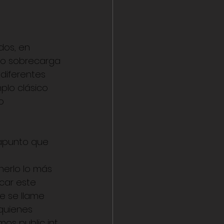
os, en 
mo sobrecarga 
diferentes 
plo clásico 
o 
 apunto que 
erlo lo más 
car este 
e se llame 
quienes 
os public int 