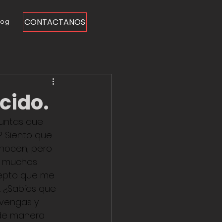
CONTACTANOS
log
cido.
untas que 
? Siento que 
nocen, pero 
n muchos 
cepto que me 
 ¿Sabías que 
vengas y 
 de manera 