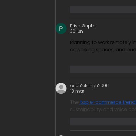
Me gusta
Reacciona
Priya Gupta
30 jun
Planning to work remotely i
coworking spaces, and budge
Me gusta
Reacciona
arjun24singh2000
19 mar
The
 top e-commerce trend
sustainability, and voice c
Me gusta
Reacciona