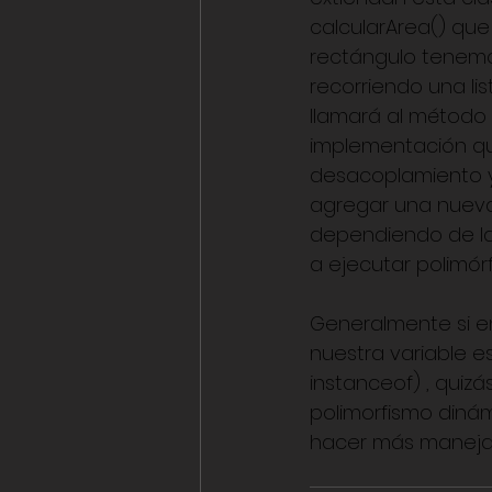
calcularArea() que 
rectángulo tenemos
recorriendo una lis
llamará al método 
implementación qu
desacoplamiento y l
agregar una nueva 
dependiendo de la 
a ejecutar polimór
Generalmente si en
nuestra variable es
instanceof) , quizá
polimorfismo dinám
hacer más manejab