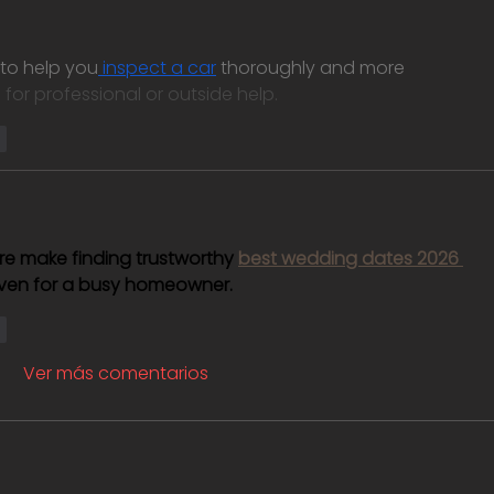
to help you
 inspect a car
 thoroughly and more 
for professional or outside help.
r
e make finding trustworthy 
best wedding dates 2026 
even for a busy homeowner.
r
Ver más comentarios