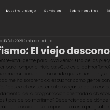
Nuestro trabajo
Servicios
Sobre nosotros
B
do
13 feb 2025
2 min de lectura
ismo: El viejo descono
trevistar gente para Java Senior, una de las preg
 para romper el hielo es: ¿Qué es el polimorfismo
e muchos tienen por asumido que entienden y co
erdad me ha sorprendido escuchar como gente co
ia, flaquea al contestar esta pregunta de un con
ndamental de la programación orientada a objetos.
dos tipos de polimorfismo? Dependiendo de dónde 
truido, es posible que respondas a esta pregunta