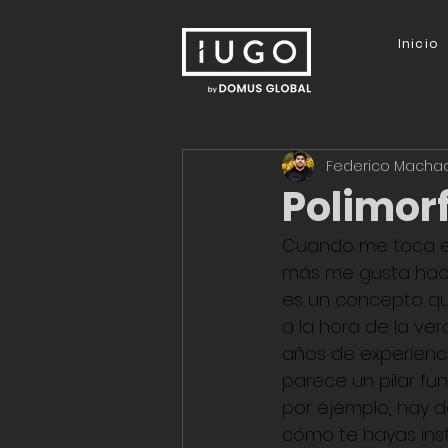
Inicio
Federico Macha
Polimorf
Cuando me toca en
más me gusta hacer
es un concepto qu
a la hora de la v
años de experienc
parece un pilar fu
por ejemplo, hay 
cómo te hayas ins