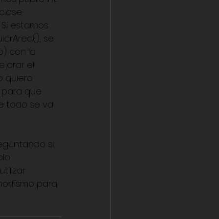
clase 
 Si estamos 
larArea(), se 
) con la 
orar el 
o quiero 
 para que 
e todo se va 
eguntando si 
plo 
ilizar 
morfismo para 