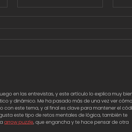
Qué hace un arquitecto
5 p
de software y cómo
Inte
aplica la IA: entrevista a
Fed
Gonzalo Pelos, de IUGO
uego en las entrevistas, y este artículo lo explica muy bie
tático y dinámico. Me ha pasado más de una vez ver cómo
 con este tema, y al final es clave para mantener el cód
 gusta este tipo de retos mentales de lógica, también te 
a 
arrow puzzle
, que engancha y te hace pensar de otra 