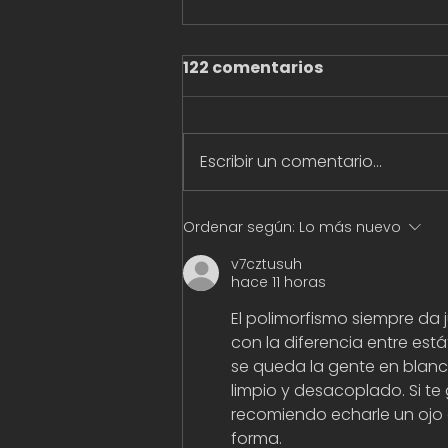
122 comentarios
Escribir un comentario...
Apuntes y reacciones de
Ordenar según:
Lo más nuevo
un inexperimentado
v7cztusuh
sobre una charla de 6
hace 11 horas
desarrolladores de IUGO
El polimorfismo siempre da j
ante el desafío de la IA
con la diferencia entre es
se queda la gente en blanco
limpio y desacoplado. Si te
recomiendo echarle un ojo 
forma.