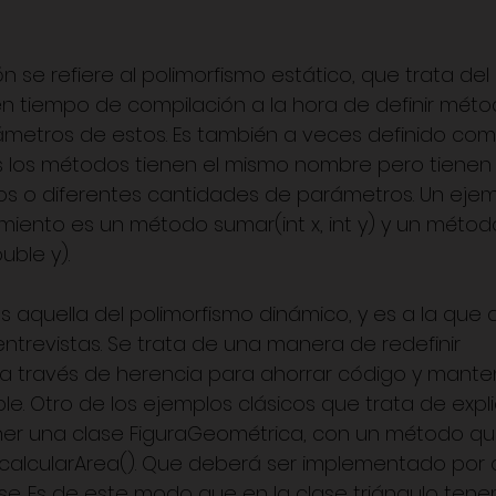
ón se refiere al polimorfismo estático, que trata del 
 tiempo de compilación a la hora de definir métod
rámetros de estos. Es también a veces definido co
 los métodos tienen el mismo nombre pero tienen 
s o diferentes cantidades de parámetros. Un ejem
ento es un método sumar(int x, int y) y un métod
uble y).
es aquella del polimorfismo dinámico, y es a la que
ntrevistas. Se trata de una manera de redefinir 
 través de herencia para ahorrar código y manten
e. Otro de los ejemplos clásicos que trata de expli
ner una clase FiguraGeométrica, con un método qu
t calcularArea(). Que deberá ser implementado por 
se. Es de este modo que en la clase triángulo tenem