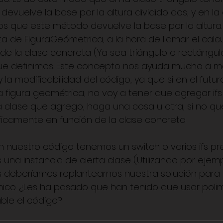
devuelve la base por la altura dividido dos, y en la 
 que este método devuelve la base por la altura.
ta de FiguraGeómetrica, a la hora de llamar el calcu
de la clase concreta (Ya sea triángulo o rectángulo
e definimos. Este concepto nos ayuda mucho a mej
a modificabilidad del código, ya que si en el futur
figura geométrica, no voy a tener que agregar ifs
clase que agrego, haga una cosa u otra, si no qu
ficamente en función de la clase concreta.
 nuestro código tenemos un switch o varios ifs pr
 una instancia de cierta clase (Utilizando por ejem
s deberíamos replantearnos nuestra solución para ut
ico. ¿Les ha pasado que han tenido que usar poli
le el código?