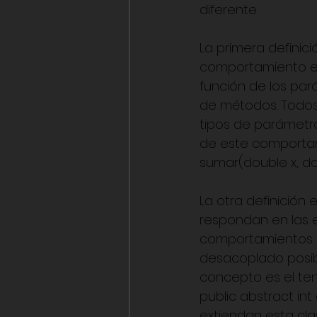
diferente.
La primera definici
comportamiento en
función de los pa
de métodos. Todos
tipos de parámetro
de este comportami
sumar(double x, do
La otra definición 
respondan en las e
comportamientos a
desacoplado posibl
concepto es el te
public abstract in
extiendan esta cla