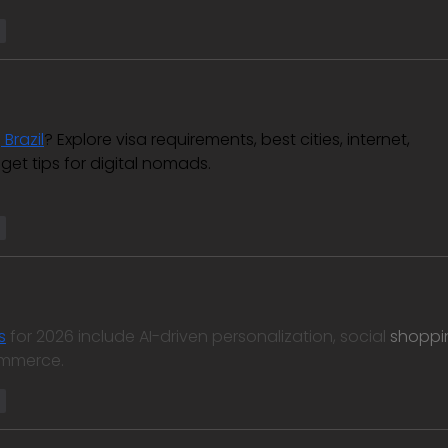
r
n
 Brazil
? Explore visa requirements, best cities, internet, 
t tips for digital nomads. 
r
s
 for 2026 include AI-driven personalization, social 
shoppi
ommerce.
r