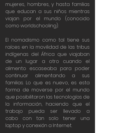
mujeres, hombres, y hasta familias 
que educan a sus niños mientras 
viajan por el mundo (conocido 
como worldschooling). 
El nomadismo como tal tiene sus 
raíces en la movilidad de las tribus 
indígenas del África que viajaban 
de un lugar a otro cuando el 
alimento escaseaba para poder 
continuar alimentando a sus 
familias. Lo que es nuevo, es esta 
forma de moverse por el mundo 
que posibilitaron las tecnologías de 
la información, haciendo que el 
trabajo pueda ser llevado a 
cabo con tan solo tener una 
laptop y conexión a Internet. 