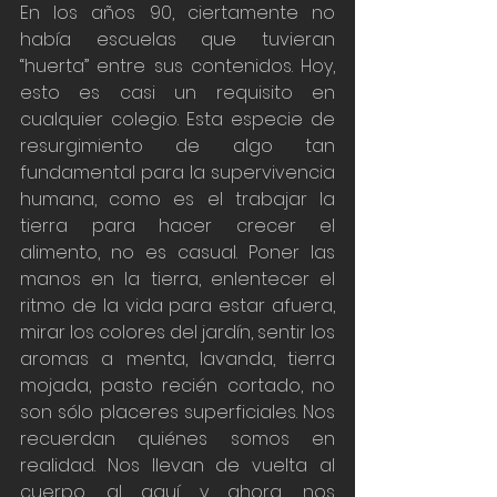
En los años 90, ciertamente no 
había escuelas que tuvieran 
“huerta” entre sus contenidos. Hoy, 
esto es casi un requisito en 
cualquier colegio. Esta especie de 
resurgimiento de algo tan 
fundamental para la supervivencia 
humana, como es el trabajar la 
tierra para hacer crecer el 
alimento, no es casual. Poner las 
manos en la tierra, enlentecer el 
ritmo de la vida para estar afuera, 
mirar los colores del jardín, sentir los 
aromas a menta, lavanda, tierra 
mojada, pasto recién cortado, no 
son sólo placeres superficiales. Nos 
recuerdan quiénes somos en 
realidad. Nos llevan de vuelta al 
cuerpo, al aquí y ahora, nos 