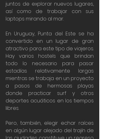
juntos de explorar nuevos lugares, 
así como de trabajar con sus 
laptops mirando al mar. 
En Uruguay, Punta del Este se ha 
convertido en un lugar de gran 
atractivo para este tipo de viajeros. 
Hay varios hostels que brindan 
todo lo necesario para pasar 
estadías relativamente largas 
mientras se trabaja en un proyecto 
a pasos de hermosas playas 
donde practicar surf y otros 
deportes acuáticos en los tiempos 
libres. 
Pero, también, elegir echar raíces 
en algún lugar alejado del trajín de 
las ciudades constituye un regreso 