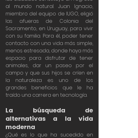
al mundo natural. Juan Ignacio, 
miembro del equipo de IUGO, eligió 
las afueras de Colonia del 
Sacramento, en Uruguay, para vivir 
con su familia. Para él, poder tener 
contacto con una vida más simple, 
menos estresada, donde haya más 
espacio para disfrutar de tener 
animales, dar un paseo por el 
campo y que sus hijos se críen en 
la naturaleza es uno de los 
grandes beneficios que le ha 
traído una carrera en tecnología. 
La búsqueda de 
alternativas a la vida 
moderna 
¿Qué es lo que ha sucedido en 