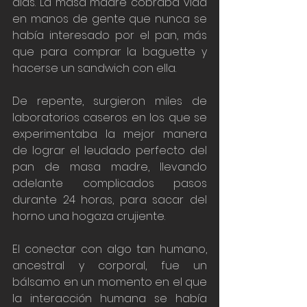
días. La masa madre cobraba vida 
en manos de gente que nunca se 
había interesado por el pan, más 
que para comprar la baguette y 
hacerse un sandwich con ella. 
De repente, surgieron miles de 
laboratorios caseros en los que se 
experimentaba la mejor manera 
de lograr el leudado perfecto del 
pan de masa madre, llevando 
adelante complicados pasos 
durante 24 horas, para sacar del 
horno una hogaza crujiente. 
El conectar con algo tan humano, 
ancestral y corporal, fue un 
bálsamo en un momento en el que 
la interacción humana se había 