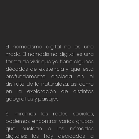
El nomadismo digital no es una 
moda. El nomadismo digital es una 
forma de vivir que ya tiene algunas 
décadas de existencia y que está 
profundamente anclada en el 
disfrute de la naturaleza, así como 
en la exploración de distintas 
geografías y paisajes. 
Si miramos las redes sociales, 
podemos encontrar varios grupos 
que nuclean a los nómades 
digitales: los hay dedicados a 