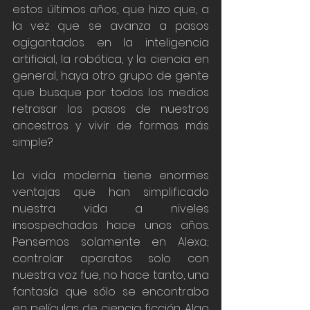
estos últimos años, que hizo que, a 
la vez que se avanza a pasos 
agigantados en la inteligencia 
artificial, la robótica, y la ciencia en 
general, haya otro grupo de gente 
que busque por todos los medios 
retrasar los pasos de nuestros 
ancestros y vivir de formas más 
simple? 
La vida moderna tiene enormes 
ventajas que han simplificado 
nuestra vida a niveles 
insospechados hace unos años. 
Pensemos solamente en Alexa; 
controlar aparatos solo con 
nuestra voz fue, no hace tanto, una 
fantasía que sólo se encontraba 
en películas de ciencia ficción. Algo 