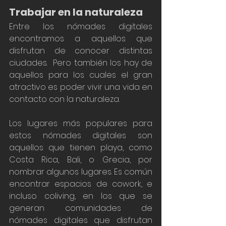
Trabajar en la naturaleza 
Entre los nómades digitales 
encontramos a aquellos que 
disfrutan de conocer distintas 
ciudades.  Pero también los hay de 
aquellos para los cuales el gran 
atractivo es poder vivir una vida en 
contacto con la naturaleza. 
Los lugares más populares para 
estos nómades digitales son 
aquellos que tienen playa, como 
Costa Rica, Bali, o Grecia, por 
nombrar algunos lugares. Es común 
encontrar espacios de cowork, e 
incluso coliving, en los que se 
generan comunidades de 
nómades digitales que disfrutan 