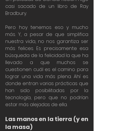
casi sacado de un libro de Ray 
Bradbury. 
Pero hoy tenemos eso y mucho 
más. Y, a pesar de que simplifica 
nuestra vida, no nos garantiza ser 
más felices. Es precisamente esa 
búsqueda de la felicidad la que ha 
llevado a que muchos se 
cuestionen cuál es el camino para 
lograr una vida más plena. Ahí es 
donde entran varias prácticas que 
han sido posibilitadas por la 
tecnología, pero que no podrían 
estar más alejadas de ella. 
Las manos en la tierra (y en 
la masa) 