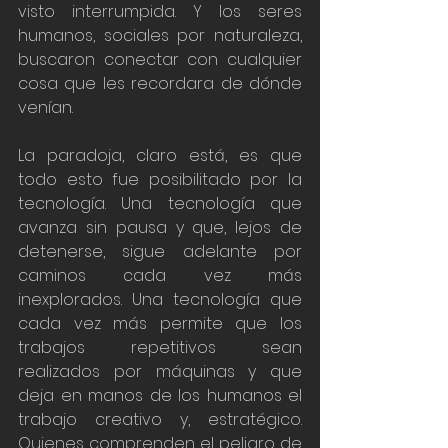
visto interrumpida. Y los seres 
humanos, sociales por naturaleza, 
buscaron conectar con cualquier 
cosa que les recordara de dónde 
venían. 
La paradoja, claro está, es que 
todo esto fue posibilitado por la 
tecnología. Una tecnología que 
avanza sin pausa y que, lejos de 
detenerse, sigue adelante por 
caminos cada vez más 
inexplorados. Una tecnología que 
cada vez más permite que los 
trabajos repetitivos sean 
realizados por máquinas y que 
deja en manos de los humanos el 
trabajo creativo y, estratégico. 
Quienes comprenden el peligro de 