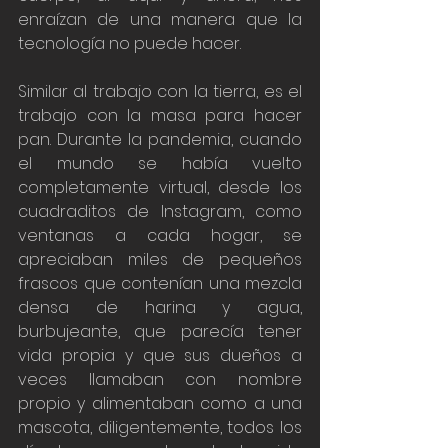
enraízan de una manera que la 
tecnología no puede hacer. 
Similar al trabajo con la tierra, es el 
trabajo con la masa para hacer 
pan. Durante la pandemia, cuando 
el mundo se había vuelto 
completamente virtual, desde los 
cuadraditos de Instagram, como 
ventanas a cada hogar, se 
apreciaban miles de pequeños 
frascos que contenían una mezcla 
densa de harina y agua, 
burbujeante, que parecía tener 
vida propia y que sus dueños a 
veces llamaban con nombre 
propio y alimentaban como a una 
mascota, diligentemente, todos los 