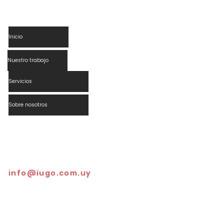
Inicio
Nuestro trabajo
Servicios
Sobre nosotros
Datos de contacto
Mario Cassinoni 1011
Montevideo, Uruguay, 11.200
info@iugo.com.uy