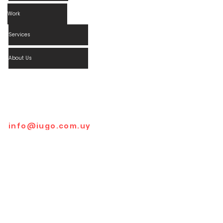
Work
Services
About Us
Contact info
Mario Cassinoni 1011
Montevideo, Uruguay, 11.200
info@iugo.com.uy
Follow us