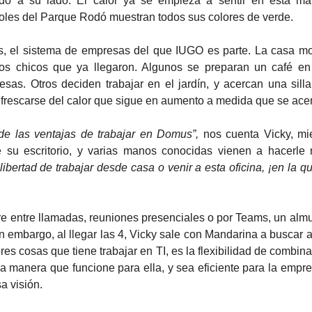
o a su lado. El calor ya se empieza a sentir en esta ma
oles del Parque Rodó muestran todos sus colores de verde. 
los chicos que ya llegaron. Algunos se preparan un café en 
sas. Otros deciden trabajar en el jardín, y acercan una silla 
frescarse del calor que sigue en aumento a medida que se acer
de las ventajas de trabajar en Domus”,
 nos cuenta Vicky, mi
su escritorio, y varias manos conocidas vienen a hacerle m
libertad de trabajar desde casa o venir a esta oficina, ¡en la q
 embargo, al llegar las 4, Vicky sale con Mandarina a buscar a s
res cosas que tiene trabajar en TI, es la flexibilidad de combinar
a manera que funcione para ella, y sea eficiente para la empre
 visión. 