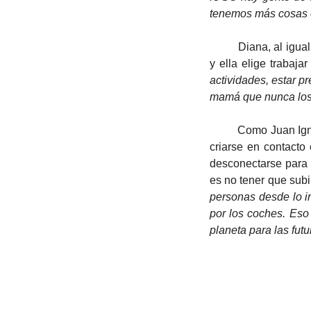
tenemos más cosas e
	Diana, al igual que todos los que trabajan en IUGO, administra su horario según sus preferencias, 
y ella elige trabaja
actividades, estar p
mamá que nunca los l
	Como Juan Ignacio, Diana vive en un lugar con muchos espacios verdes, donde sus hijos pueden 
criarse en contacto 
desconectarse para r
es no tener que subir
personas desde lo i
por los coches. Eso
planeta para las fut