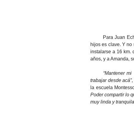
	Para Juan Echevarría, al igual que para Vicky, poder estar en los momentos importantes de sus 
hijos es clave. Y no 
instalarse a 16 km.
años, y a Amanda, su
“Mantener mi v
trabajar desde acá”
,
la escuela Montesso
Poder compartir lo q
muy linda y tranquila