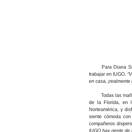
	Para Diana Simois, el cambio al trabajo remoto llegó hace no tanto tiempo, cuando empezó a 
trabajar en IUGO. 
“V
en casa, ¡realmente 
	Todas las mañanas Diana lleva a sus hijos a la escuela local de Coral Springs, al sur del estado 
de la Florida, en 
Norteamérica, y dis
siente cómoda con 
compañeros disperso
IUGO hay gente de t