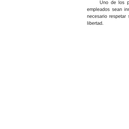
	Uno de los pilares fundamentales de IUGO y de Domus, es, justamente, ayudar a que los 
empleados sean inno
necesario respetar 
libertad. 