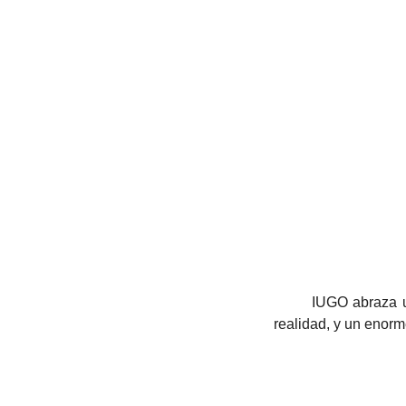
	IUGO abraza una tendencia que se profundizó durante la pandemia, y que hoy es un dato de la 
realidad, y un enorm