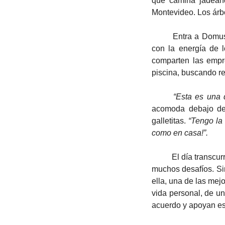
que camina jadeand
Montevideo. Los árb
	Entra a Domus, el sistema de empresas del que IUGO es parte. La casa moderna, amplia, vibra 
con la energía de 
comparten las empre
piscina, buscando re
“Esta es una 
acomoda debajo de 
galletitas. 
“Tengo la 
como en casa!”. 
	El día transcurre entre llamadas, reuniones presenciales o por Teams, un almuerzo entre colegas y 
muchos desafíos. Sin
ella, una de las mejo
vida personal, de un
acuerdo y apoyan esa