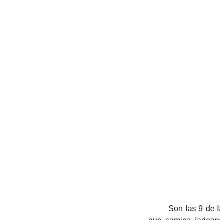
	Son las 9 de la mañana y Victoria Came sale de su casa, acompañada por Mandarina, su perra 