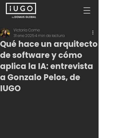
Victoria Came
31 ene 2025
4 min de lectura
Qué hace un arquitecto
de software y cómo
aplica la IA: entrevista
a Gonzalo Pelos, de
IUGO